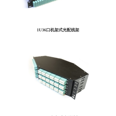
1U36口机架式光配线架
Amphenol的高密度1机架单元144光纤预接线盒可实现清洁，高效的安装。1RU盒
式磁带...